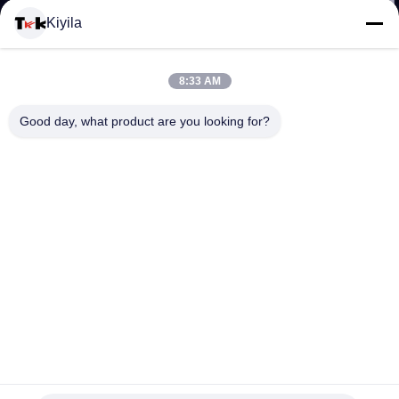
यात्रा
Kiyila
गुणवत्ता
8:33 AM
नियंत्रण
Good day, what product are you looking for?
हमसे
संपर्क
करें
समाचार
सभी
स्वनिर्धारित कार्बनिक रेशम स्क्रीन वस्त्र लेबल, छोटे कपास वस्त्र लेबल