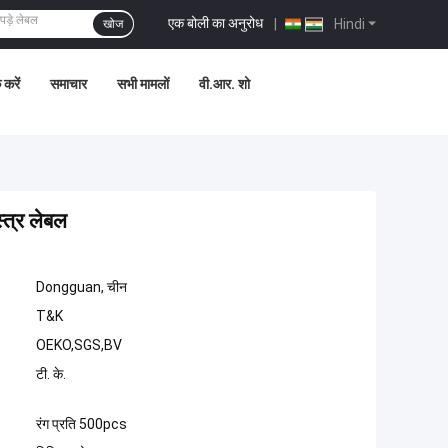
एक बोली का अनुरोध
|
Hindi
खोज
 करें
समाचार
सभी मामलों
वी.आर. शो
्त्र लेबल
Dongguan, चीन
T&K
OEKO,SGS,BV
टी. के.
रंग प्रति 500pcs