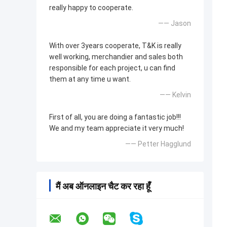
really happy to cooperate.
—— Jason
With over 3years cooperate, T&K is really
well working, merchandier and sales both
responsible for each project, u can find
them at any time u want.
—— Kelvin
First of all, you are doing a fantastic job!!!
We and my team appreciate it very much!
—— Petter Hagglund
मैं अब ऑनलाइन चैट कर रहा हूँ