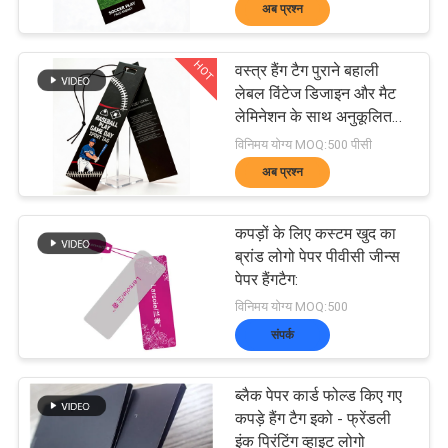
साथ परिधान बैग और सामान के
यात्रा
अब प्रश्न
लिए आदर्श
HOT
वस्त्र हैंग टैग पुराने बहाली
गुणवत्ता
179
लेबल विंटेज डिजाइन और मैट
लेमिनेशन के साथ अनुकूलित
नियंत्रण
हीट ट्रांसफर वस्त्र लेबल
आयाम प्रदान करते हैं
विनिमय योग्य MOQ:500 पीसी
अब प्रश्न
हमसे
कपड़ों के लिए कस्टम खुद का
संपर्क
ब्रांड लोगो पेपर पीवीसी जीन्स
करें
पेपर हैंगटैग:
75
विनिमय योग्य MOQ:500
संपर्क
समाचार
स्क्रीन प्रिंटिंग लेबल
ब्लैक पेपर कार्ड फोल्ड किए गए
कपड़े हैंग टैग इको - फ्रेंडली
सभी
इंक प्रिंटिंग व्हाइट लोगो