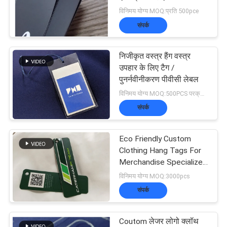
मामलों
विनिमय योग्य MOQ:प्रति 500pce
संपर्क
65
VR
3डी उच्च आवृत्ति टीपीयू
निजीकृत वस्त्र हैंग वस्त्र
SHOW
उपहार के लिए टैग /
बैज
पुनर्नवीनीकरण पीवीसी लेबल
विनिमय योग्य MOQ:500PCS परक्राम्य
साइटमैप
संपर्क
Eco Friendly Custom
गोपनीयता
128
Clothing Hang Tags For
Merchandise Specialized
नीति
सिलिकॉन रबड़ के लेबल
Shape
विनिमय योग्य MOQ:3000pcs
संपर्क
Coutom लेजर लोगो क्लॉथ