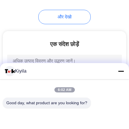
11
और देखो
झुंड गर्मी हस्तांतरण लेबल
एक संदेश छोड़ें
Kiyila
26
वस्त्र लटका टैग
6:02 AM
Good day, what product are you looking for?
लोकप्रिय श्रेणियां
सभी