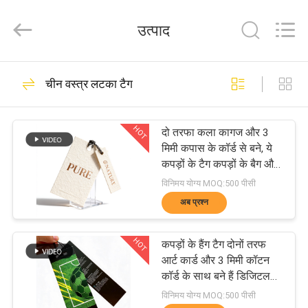
2026
T&K
उत्पाद
Garment
Accessories
Co.,Ltd.
All
होम
Rights
291
चीन वस्त्र लटका टैग
Reserved.
कस्टम वस्त्र पैच
उत्पाद
HOT
दो तरफा कला कागज और 3
मिमी कपास के कॉर्ड से बने, ये
कपड़ों के टैग कपड़ों के बैग और
हमारे
सूटकेस में उपयोग के लिए आदर्श
विनिमय योग्य MOQ:500 पीसी
हैं, और डिजिटल रूप से मुद्रित
बारे
अब प्रश्न
ब्रांड लोगो की विशेषता है।
79
में
HOT
कपड़ों के हैंग टैग दोनों तरफ
कस्टम कशीदाकारी पैच
आर्ट कार्ड और 3 मिमी कॉटन
कॉर्ड के साथ बने हैं डिजिटल
फैक्टरी
सीएमवाईके लोगो प्रिंटिंग के
विनिमय योग्य MOQ:500 पीसी