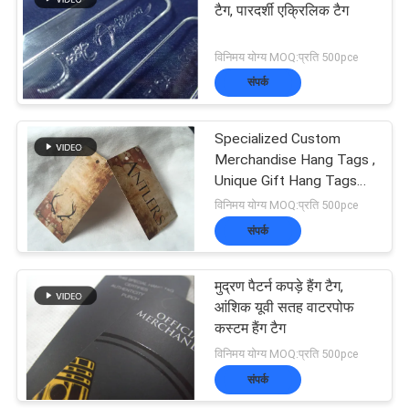
टैग, पारदर्शी एक्रिलिक टैग
51
विनिमय योग्य MOQ:प्रति 500pce
संपर्क
बुना वस्त्र लेबल
Specialized Custom
Merchandise Hang Tags ,
Unique Gift Hang Tags
For Jewelry
विनिमय योग्य MOQ:प्रति 500pce
संपर्क
76
मुद्रण पैटर्न कपड़े हैंग टैग,
उभरा हुआ चमड़ा पैच
आंशिक यूवी सतह वाटरपोफ
कस्टम हैंग टैग
विनिमय योग्य MOQ:प्रति 500pce
संपर्क