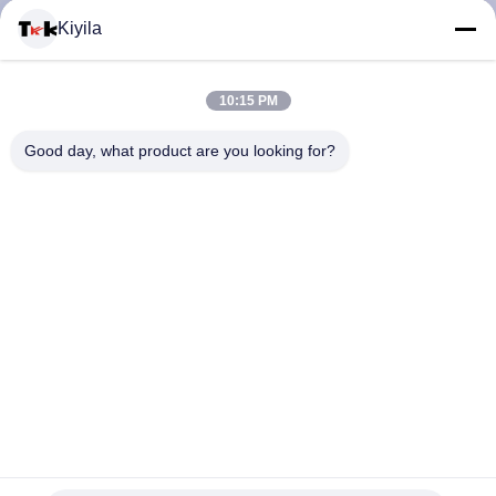
यात्रा
Kiyila
गुणवत्ता
10:15 PM
नियंत्रण
Good day, what product are you looking for?
हमसे
संपर्क
करें
समाचार
पारिस्थितिकी के अनुकूल वर्दी TPU स्क्रीन प्रिंटिंग लेबल कस्टम आकार XS,
सभी
S, M, L, XL, XXL, XXL