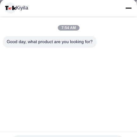
यात्रा
Kiyila
गुणवत्ता
7:54 AM
नियंत्रण
Good day, what product are you looking for?
हमसे
संपर्क
करें
समाचार
सभी
लेबल कशीदाकारी कपड़ा पैच उच्च घनत्व गर्मी हस्तांतरण