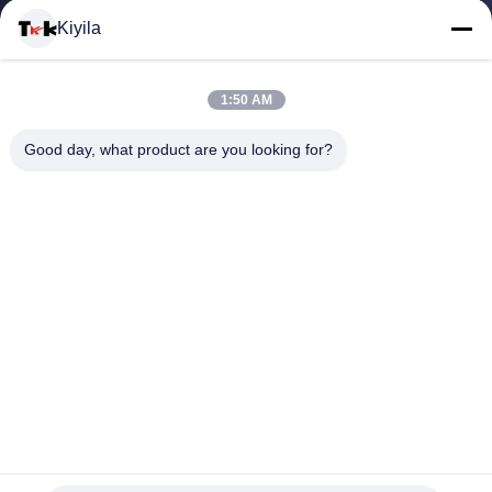
यात्रा
Kiyila
गुणवत्ता
1:50 AM
नियंत्रण
Good day, what product are you looking for?
हमसे
संपर्क
करें
समाचार
सभी
विभिन्न रंगों के साथ पर्यावरण के अनुकूल अद्वितीय शैली कस्टम कढ़ाई पैच