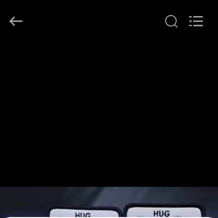
2026
T&K
Garment
Accessories
Co.,Ltd.
All
होम
Rights
Reserved.
उत्पाद
हमारे
बारे
में
फैक्टरी