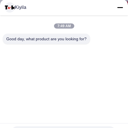
यात्रा
Kiyila
गुणवत्ता
7:49 AM
नियंत्रण
Good day, what product are you looking for?
हमसे
संपर्क
करें
समाचार
सभी
रचनात्मक 3 डी रबड़ लोगो पैच, धोने योग्य कपड़े पीवीसी वस्त्र लेबल