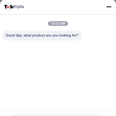
यात्रा
Kiyila
गुणवत्ता
10:32 AM
नियंत्रण
Good day, what product are you looking for?
हमसे
संपर्क
करें
समाचार
कस्टम थोक सिलिकॉन बैज - कार्टून पशु/ब्रांड लोगो पैच गारमेंट बैकपैक टोपी
सभी
सजावट के लिए