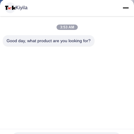
यात्रा
Kiyila
गुणवत्ता
3:53 AM
नियंत्रण
Good day, what product are you looking for?
हमसे
संपर्क
करें
समाचार
सभी
रजत टीपीयू लोगो के साथ निजीकृत गैर- फाथलेट उच्च आवृत्ति 3 डी रबर पैच