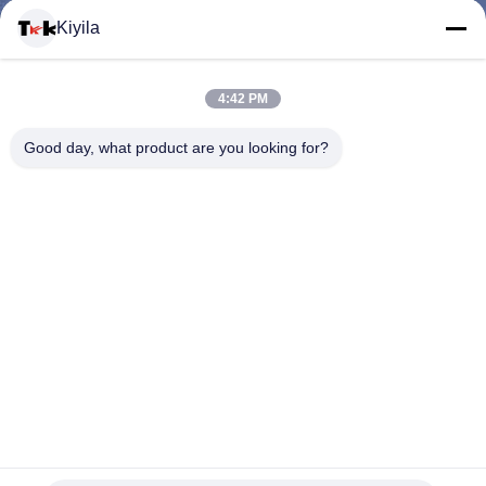
यात्रा
Kiyila
गुणवत्ता
4:42 PM
नियंत्रण
Good day, what product are you looking for?
हमसे
संपर्क
करें
समाचार
सभी
फैंसी कलाकृति रिप्लेसमेंट जिपर पुल, सजावटी जिपर कॉर्ड के साथ खींचती है