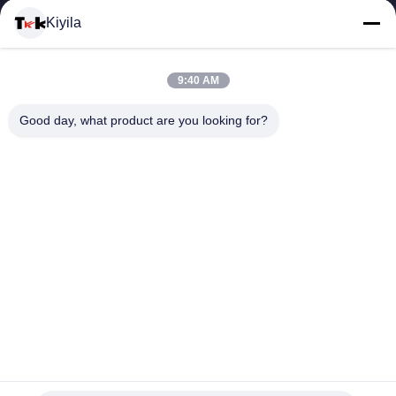
यात्रा
Kiyila
गुणवत्ता
9:40 AM
नियंत्रण
Good day, what product are you looking for?
हमसे
संपर्क
करें
समाचार
सभी
1mm मोटाई 3 डी सिलिकॉन हीट ट्रांसफर स्पोर्टवेअर के लिए वस्त्र लेबल