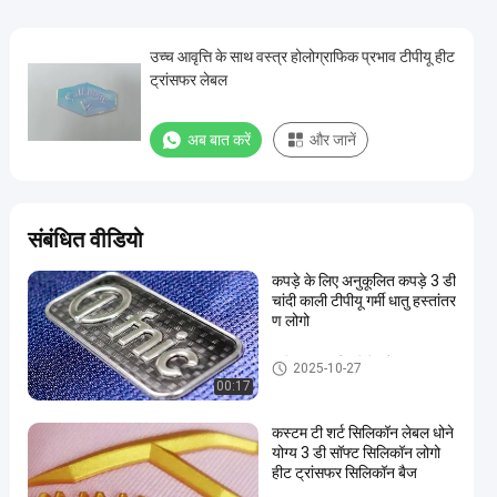
उच्च आवृत्ति के साथ वस्त्र होलोग्राफिक प्रभाव टीपीयू हीट
ट्रांसफर लेबल
अब बात करें
और जानें
संबंधित वीडियो
कपड़े के लिए अनुकूलित कपड़े 3 डी
चांदी काली टीपीयू गर्मी धातु हस्तांतर
ण लोगो
3डी उच्च आवृत्ति टीपीयू बैज
2025-10-27
00:17
कस्टम टी शर्ट सिलिकॉन लेबल धोने
योग्य 3 डी सॉफ्ट सिलिकॉन लोगो
हीट ट्रांसफर सिलिकॉन बैज