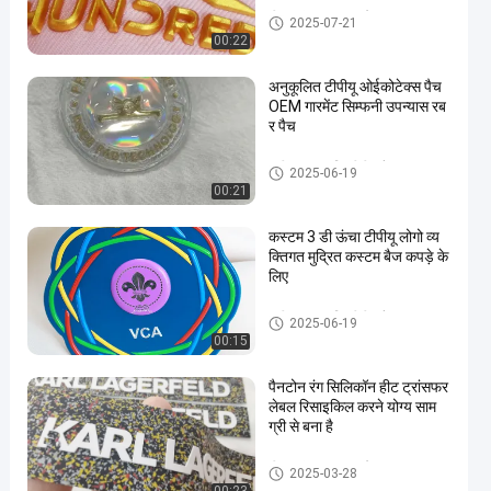
हीट ट्रांसफर वस्त्र लेबल
2025-07-21
00:22
अनुकूलित टीपीयू ओईकोटेक्स पैच
OEM गारमेंट सिम्फनी उपन्यास रब
र पैच
3डी उच्च आवृत्ति टीपीयू बैज
2025-06-19
00:21
कस्टम 3 डी ऊंचा टीपीयू लोगो व्य
क्तिगत मुद्रित कस्टम बैज कपड़े के
लिए
3डी उच्च आवृत्ति टीपीयू बैज
2025-06-19
00:15
पैनटोन रंग सिलिकॉन हीट ट्रांसफर
लेबल रिसाइकिल करने योग्य साम
ग्री से बना है
हीट ट्रांसफर वस्त्र लेबल
2025-03-28