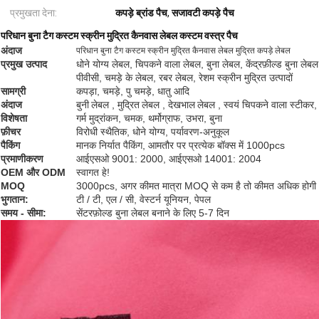
प्रमुखता देना:
कपड़े ब्रांड पैच
,
सजावटी कपड़े पैच
परिधान बुना टैग कस्टम स्क्रीन मुद्रित कैनवास लेबल कस्टम वस्त्र पैच
अंदाज
परिधान बुना टैग कस्टम स्क्रीन मुद्रित कैनवास लेबल मुद्रित कपड़े लेबल
प्रमुख उत्पाद
धोने योग्य लेबल, चिपकने वाला लेबल, बुना लेबल, केंद्रफ़ील्ड बुना लेबल,
पीवीसी, चमड़े के लेबल, रबर लेबल, रेशम स्क्रीन मुद्रित उत्पादों
सामग्री
कपड़ा, चमड़े, पु चमड़े, धातु आदि
अंदाज
बुनी
लेबल
,
मुद्रित
लेबल
,
देखभाल
लेबल
, स्वयं चिपकने वाला स्टीकर,
विशेषता
गर्म मुद्रांकन, चमक, थर्मोग्राफ, उभरा, बुना
फ़ीचर
विरोधी स्थैतिक, धोने योग्य, पर्यावरण-अनुकूल
पैकिंग
मानक निर्यात पैकिंग, आमतौर पर प्रत्येक बॉक्स में 1000pcs
प्रमाणीकरण
आईएसओ 9001: 2000, आईएसओ 14001: 2004
OEM और ODM
स्वागत हे!
MOQ
3000pcs, अगर कीमत मात्रा MOQ से कम है तो कीमत अधिक होगी
भुगतान:
टी / टी, एल / सी, वेस्टर्न यूनियन, पेपल
समय - सीमा:
सेंटरफ़ोल्ड बुना लेबल बनाने के लिए 5-7 दिन