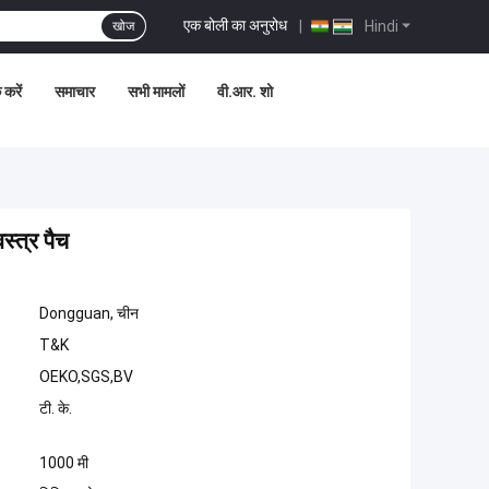
एक बोली का अनुरोध
|
Hindi
खोज
 करें
समाचार
सभी मामलों
वी.आर. शो
स्त्र पैच
Dongguan, चीन
T&K
OEKO,SGS,BV
टी. के.
1000 मी