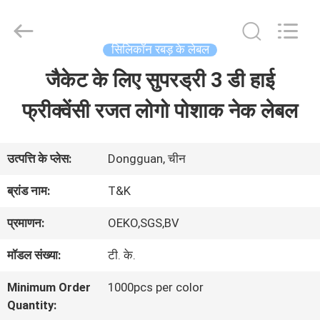
2026
T&K
Garment
Accessories
सिलिकॉन रबड़ के लेबल
Co.,Ltd.
All
होम
जैकेट के लिए सुपरड्री 3 डी हाई
Rights
Reserved.
फ्रीक्वेंसी रजत लोगो पोशाक नेक लेबल
उत्पाद
उत्पत्ति के प्लेस:
Dongguan, चीन
हमारे
ब्रांड नाम:
T&K
बारे
प्रमाणन:
OEKO,SGS,BV
में
मॉडल संख्या:
टी. के.
Minimum Order
1000pcs per color
फैक्टरी
Quantity: