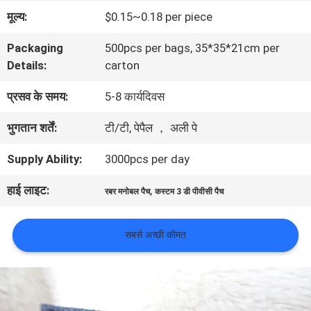
यात्रा
मूल्य:
$0.15~0.18 per piece
Packaging
500pcs per bags, 35*35*21cm per
गुणवत्ता
Details:
carton
नियंत्रण
प्रसव के समय:
5-8 कार्यदिवस
भुगतान शर्तें:
टी/टी, पेपैल ， अली पे
हमसे
Supply Ability:
3000pcs per day
संपर्क
हाई लाइट:
,
करें
रबर मनोबल पैच
कस्टम 3 डी पीवीसी पैच
सबसे अच्छी कीमत
समाचार
सभी