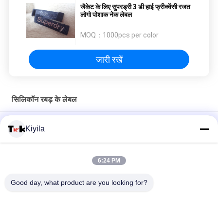
जैकेट के लिए सुपरड्री 3 डी हाई फ्रीक्वेंसी रजत
लोगो पोशाक नेक लेबल
MOQ：
1000pcs per color
जारी रखें
सिलिकॉन रबड़ के लेबल
कस्टम 3 डी सिलिकॉन प्रतीक - पिक्सेल आर्ट वुल्फ आकार सिलिकॉन कपड़ों के लिए
Kiyila
गर्मी हस्तांतरण पैच
कस्टम थोक सिलिकॉन बैज - कार्टून पशु/ब्रांड लोगो पैच गारमेंट बैकपैक टोपी सजावट
6:24 PM
के लिए
Good day, what product are you looking for?
धोने योग्य 3 डी सिलिकॉन सजावट स्टैम्प गैर विषैले, गंधहीन और जैव अपघटनीय