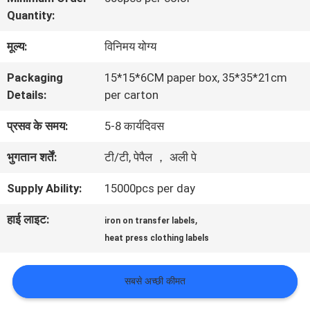
यात्रा
Quantity:
मूल्य:
विनिमय योग्य
गुणवत्ता
Packaging
15*15*6CM paper box, 35*35*21cm
नियंत्रण
Details:
per carton
प्रसव के समय:
5-8 कार्यदिवस
हमसे
भुगतान शर्तें:
टी/टी, पेपैल ， अली पे
संपर्क
Supply Ability:
15000pcs per day
करें
हाई लाइट:
,
iron on transfer labels
heat press clothing labels
समाचार
सबसे अच्छी कीमत
सभी