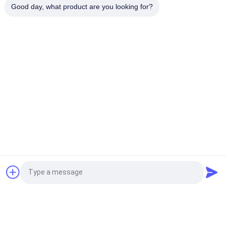
कस्टम अनुकरण बर्फ अर्ध पारदर्शी चमकदार टीपीयू लोगो कपड़े के लिए गर्मी हस्तांतरण
Good day, what product are you looking for?
लेबल
लोकप्रिय श्रेणियां
सभी
कस्टम वस्त्र पैच
कस्टम कशीदाकारी पैच
हीट ट्रांसफर वस्त्र लेबल
स्क्रीन प्रिंटिंग लेबल
3डी उच्च आवृत्ति टीपीयू 
सिलिकॉन रबड़ के लेबल
बैज
बुना वस्त्र लेबल
उभरा हुआ चमड़ा पैच
एक बोली का अनुरोध