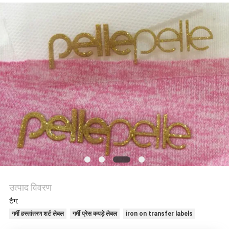
मामलों
VR
SHOW
साइटमैप
गोपनीयता
नीति
उत्पाद विवरण
टैग:
गर्मी हस्तांतरण शर्ट लेबल
गर्मी प्रेस कपड़े लेबल
iron on transfer labels