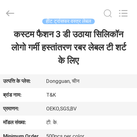
2026
T&K
Garment
Accessories
हीट ट्रांसफर वस्त्र लेबल
Co.,Ltd.
All
होम
कस्टम फैशन 3 डी उठाया सिलिकॉन
Rights
Reserved.
लोगो गर्मी हस्तांतरण रबर लेबल टी शर्ट
उत्पाद
के लिए
हमारे
उत्पत्ति के प्लेस:
Dongguan, चीन
बारे
ब्रांड नाम:
T&K
में
प्रमाणन:
OEKO,SGS,BV
मॉडल संख्या:
टी. के.
फैक्टरी
Minimum Order
500pcs per color