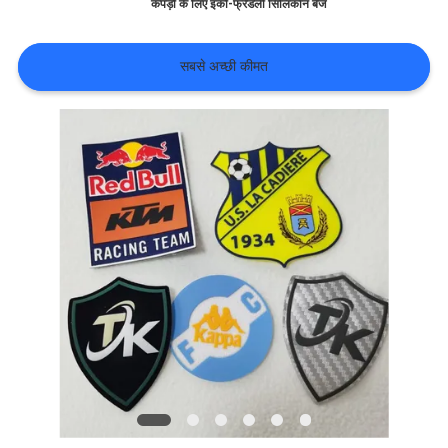
यात्रा
कपड़ों के लिए इको-फ्रेंडली सिलिकॉन बैज
सबसे अच्छी कीमत
गुणवत्ता
नियंत्रण
हमसे
संपर्क
करें
समाचार
सभी