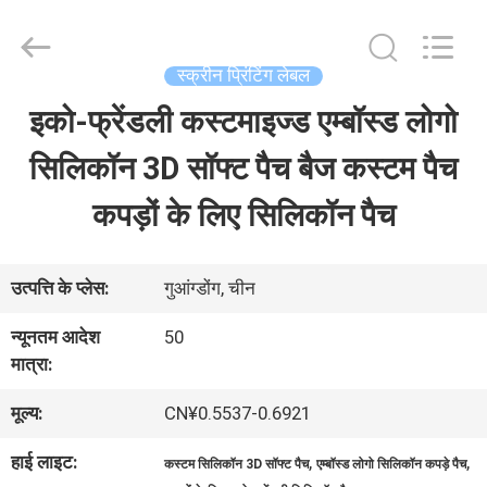
2026
T&K
Garment
Accessories
स्क्रीन प्रिंटिंग लेबल
Co.,Ltd.
All
होम
इको-फ्रेंडली कस्टमाइज्ड एम्बॉस्ड लोगो
Rights
Reserved.
सिलिकॉन 3D सॉफ्ट पैच बैज कस्टम पैच
उत्पाद
कपड़ों के लिए सिलिकॉन पैच
हमारे
उत्पत्ति के प्लेस:
गुआंग्डोंग, चीन
बारे
न्यूनतम आदेश
50
में
मात्रा:
मूल्य:
CN¥0.5537-0.6921
फैक्टरी
हाई लाइट:
,
,
कस्टम सिलिकॉन 3D सॉफ्ट पैच
एम्बॉस्ड लोगो सिलिकॉन कपड़े पैच