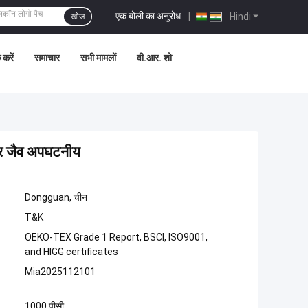
एक बोली का अनुरोध
|
Hindi
खोज
 करें
समाचार
सभी मामलों
वी.आर. शो
 और जैव अपघटनीय
Dongguan, चीन
T&K
OEKO-TEX Grade 1 Report, BSCI, ISO9001,
and HIGG certificates
Mia2025112101
1000 पीसी