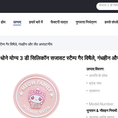
होम
उत्पाद
हमारे बारे में
फैक्टरी यात्रा
गुणवत्ता नियंत्रण
हमसे संपर्क
टैम्प गैर विषैले, गंधहीन और जैव अपघटनीय
धोने योग्य 3 डी सिलिकॉन सजावट स्टैम्प गैर विषैले, गंधहीन
उत्पाद विवरण:
उत्पत्ति के प्लेस:
ब्रांड नाम:
प्रमाणन:
Model Number:
भुगतान & नौवहन नियमों:
न्यूनतम आदेश मात्रा: