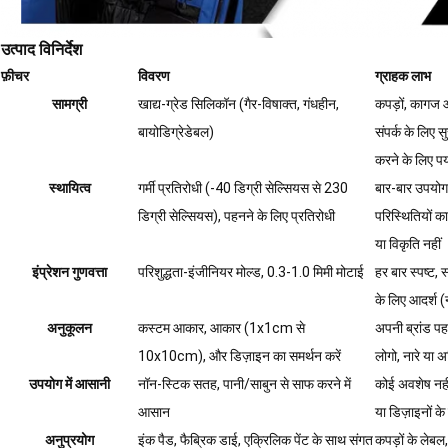
उत्पाद विनिर्देश
फ़ीचर
विवरण
ग्राहक लाभ
सामग्री
खाद्य-ग्रेड सिलिकॉन (गैर-विषाक्त, गंधहीन,
कपड़ों, कागज औ
बायोडिग्रेडेबल)
संपर्क के लिए स
करने के लिए पर
स्थायित्व
गर्मी प्रतिरोधी (-40 डिग्री सेल्सियस से 230
बार-बार उपयो
डिग्री सेल्सियस), पहनने के लिए प्रतिरोधी
परिस्थितियों 
या विकृति नहीं
इंप्रेशन गुणवत्ता
परिशुद्धता-इंजीनियर मोल्ड, 0.3-1.0 मिमी मोटाई
हर बार स्पष्ट, स
के लिए आदर्श (
अनुकूलन
कस्टम आकार, आकार (1x1cm से
अपनी ब्रांड पह
10x10cm), और डिज़ाइन का समर्थन करें
लोगो, नारे या अद
उपयोग में आसानी
नॉन-स्टिक सतह, पानी/साबुन से साफ करने में
कोई अवशेष नहीं
आसान
या डिज़ाइनों के
अनुप्रयोग
इंक पैड, फैब्रिक डाई, एक्रिलिक पेंट के साथ संगत
कपड़ों के लेबल