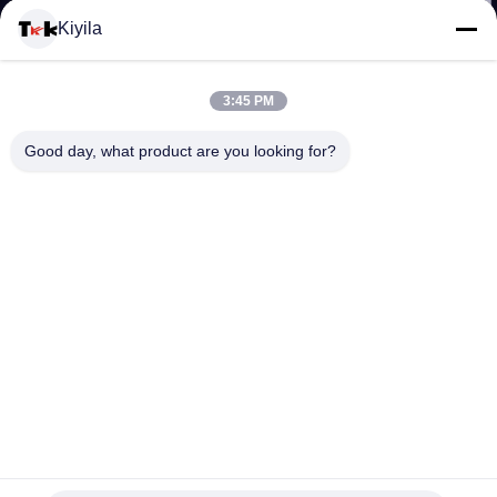
यात्रा
Kiyila
गुणवत्ता
3:45 PM
नियंत्रण
Good day, what product are you looking for?
हमसे
संपर्क
करें
समाचार
पुरुषों के लिए कस्टम मुद्रित अंडरवीयर लोचदार बैंड, लोचदार क्लॉथ बैंड
सभी
हेरिंगबोन वेबबिंग टेप